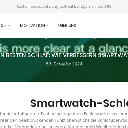
Kostenfreie auslieferung weltweit beträgt mehr als €69
GIE
MOTIVATION
ÜBER UNS
REN BESTEN SCHLAF: WIE VERBESSERN SMARTWA
20. Dezember 2023
Smartwatch-Schl
lter der intelligenten Technologie geht die Funktionalität unsere
Unter den beeindruckenden Funktionen sticht die Schlafüberwach
sstarker Verbündeter bei unserem Streben nach Wohlbefinden he