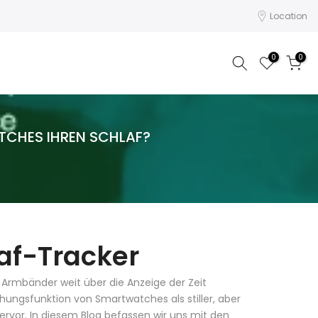
Location
0
0
TCHES IHREN SCHLAF?
af-Tracker
r Armbänder weit über die Anzeige der Zeit
ungsfunktion von Smartwatches als stiller, aber
rvor. In diesem Blog befassen wir uns mit den