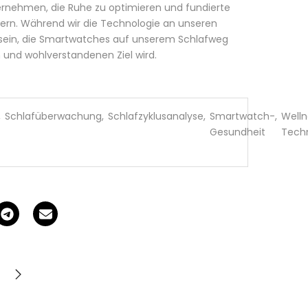
bernehmen, die Ruhe zu optimieren und fundierte
ern. Während wir die Technologie an unseren
t sein, die Smartwatches auf unserem Schlafweg
n und wohlverstandenen Ziel wird.
,
Schlafüberwachung
,
Schlafzyklusanalyse
,
Smartwatch-
,
Welln
Gesundheit
Tech