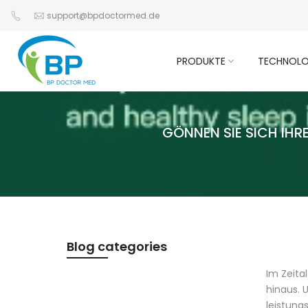
Zum
support@bpdoctormed.de
Inhalt
springen
PRODUKTE
TECHNOLO
GÖNNEN SIE SICH IH
Blog categories
Im Zeita
hinaus. 
leistung