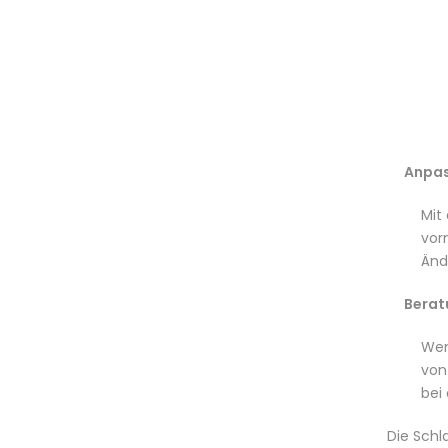
Anpas
Mit
vor
Änd
Berat
Wen
von
bei
Die Sch