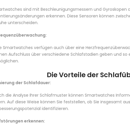
rtwatches sind mit Beschleunigungsmessern und Gyroskopen a
entierungsänderungen erkennen. Diese Sensoren können zwisc
uhe unterscheiden.
requenzüberwachung:
le Smartwatches verfügen auch über eine Herzfrequenzüberwa
nen Aufschluss über verschiedene Schlafstadien geben und so e
öglichen.
Die Vorteile der Schla
ierung der Schlafdauer:
ch die Analyse Ihrer Schlafmuster können Smartwatches Informat
fern. Auf diese Weise können Sie feststellen, ob Sie insgesamt a
besserungspotenzial identifizieren.
fstörungen erkennen: