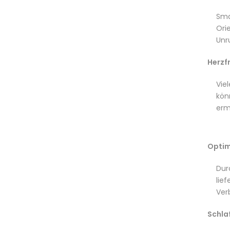
Sma
Ori
Unr
Herzf
Vie
kön
erm
Optim
Dur
lie
Ver
Schla