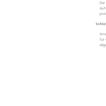
Die
Auf
pot
Schlaf
Sma
für
all