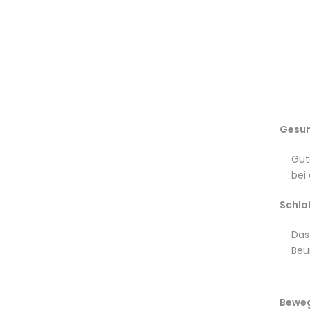
Gesun
Gut
bei
Schla
Das
Beu
Beweg