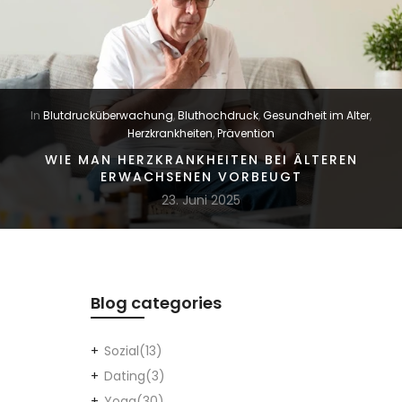
In
Blutdrucküberwachung
,
Bluthochdruck
,
Gesundheit im Alter
,
Herzkrankheiten
,
Prävention
WIE MAN HERZKRANKHEITEN BEI ÄLTEREN
ERWACHSENEN VORBEUGT
23. Juni 2025
Blog categories
Sozial
(13)
Dating
(3)
Yoga
(30)