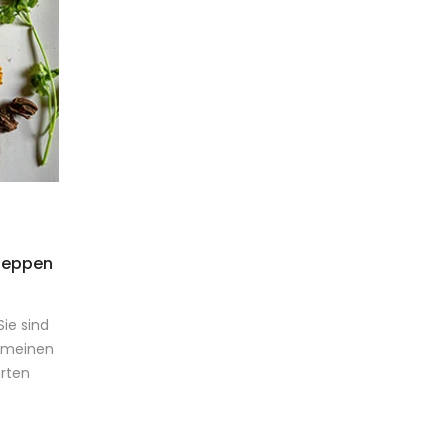
fpeppen
Sie sind
gemeinen
erten