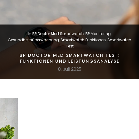
In
BP Doctor Med Smartwatch
,
BP Monitoring
,
Gesundheitsüberwachung
,
Smartwatch Funktionen
,
Smartwatch
Test
BP DOCTOR MED SMARTWATCH TEST:
FUNKTIONEN UND LEISTUNGSANALYSE
8. Juli 2025