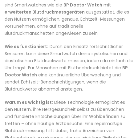
sind Smartwatches wie die
BP Doctor Watch
mit
erweiterten Blutdruckmessgeräten
ausgestattet, die es
den Nutzern ermöglichen, genaue, Echtzeit-Messungen
vorzunehmen, ohne auf traditionelle
Blutdruckmanschetten angewiesen zu sein.
Wie es funktioniert:
Durch den Einsatz fortschrittlicher
Sensoren kann diese Smartwatch deine systolischen und
diastolischen Blutdruckwerte messen, indem du einfach die
Uhr trägst. Für Menschen mit Bluthochdruck bietet die
BP
Doctor Watch
eine kontinuierliche Überwachung und
sendet Echtzeit-Benachrichtigungen, wenn die
Blutdruckwerte abnormal ansteigen.
Warum es wichtig ist:
Diese Technologie ermöglicht es
den Nutzern, ihre Herzgesundheit selbst zu überwachen
und fundierte Entscheidungen über ihr Wohlbefinden zu
treffen – ohne häufige Arztbesuche. Eine regelmäßige
Blutdruckmessung hilft dabei, frühe Anzeichen von
Bluthochdruck zu erkennen, der ein wichtiger Risikofaktor