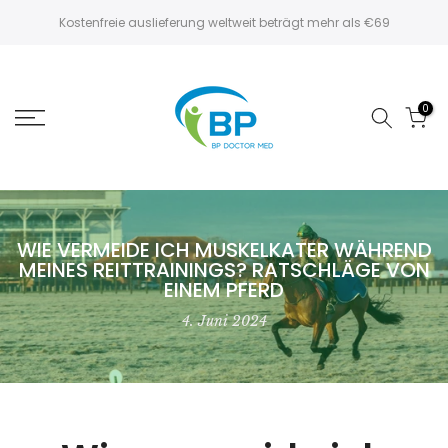
Zum
Kostenfreie auslieferung weltweit beträgt mehr als €69
Inhalt
springen
0
WIE VERMEIDE ICH MUSKELKATER WÄHREND
MEINES REITTRAININGS? RATSCHLÄGE VON
EINEM PFERD
4. Juni 2024