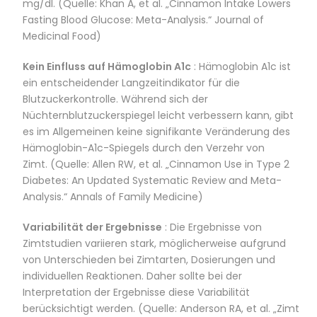
mg/dl. (Quelle: Khan A, et al. „Cinnamon Intake Lowers
Fasting Blood Glucose: Meta-Analysis.“ Journal of
Medicinal Food)
Kein Einfluss auf Hämoglobin A1c
: Hämoglobin A1c ist
ein entscheidender Langzeitindikator für die
Blutzuckerkontrolle. Während sich der
Nüchternblutzuckerspiegel leicht verbessern kann, gibt
es im Allgemeinen keine signifikante Veränderung des
Hämoglobin-A1c-Spiegels durch den Verzehr von
Zimt. (Quelle: Allen RW, et al. „Cinnamon Use in Type 2
Diabetes: An Updated Systematic Review and Meta-
Analysis.“ Annals of Family Medicine)
Variabilität der Ergebnisse
: Die Ergebnisse von
Zimtstudien variieren stark, möglicherweise aufgrund
von Unterschieden bei Zimtarten, Dosierungen und
individuellen Reaktionen. Daher sollte bei der
Interpretation der Ergebnisse diese Variabilität
berücksichtigt werden. (Quelle: Anderson RA, et al. „Zimt