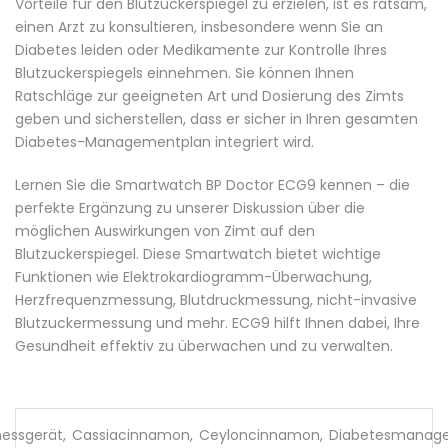
Vorteile für den Blutzuckerspiegel zu erzielen, ist es ratsam,
einen Arzt zu konsultieren, insbesondere wenn Sie an
Diabetes leiden oder Medikamente zur Kontrolle Ihres
Blutzuckerspiegels einnehmen. Sie können Ihnen
Ratschläge zur geeigneten Art und Dosierung des Zimts
geben und sicherstellen, dass er sicher in Ihren gesamten
Diabetes-Managementplan integriert wird.
Lernen Sie die Smartwatch
BP Doctor ECG9
kennen – die
perfekte Ergänzung zu unserer Diskussion über die
möglichen Auswirkungen von Zimt auf den
Blutzuckerspiegel. Diese Smartwatch bietet wichtige
Funktionen wie Elektrokardiogramm-Überwachung,
Herzfrequenzmessung, Blutdruckmessung, nicht-invasive
Blutzuckermessung und mehr. ECG9 hilft Ihnen dabei, Ihre
Gesundheit effektiv zu überwachen und zu verwalten.
messgerät
,
Cassiacinnamon
,
Ceyloncinnamon
,
Diabetesmanag