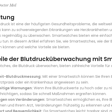
octor Med
itung
druck ist eine der häufigsten Gesundheitsprobleme, die weltweit 
k kann zu schwerwiegenden Erkrankungen wie Herzkrankheiten und
k regelmäßig zu überwachen. Smartwatches bieten eine einfache 
zu tun. In diesem Artikel erfahren Sie, wie Smartwatches, wie der
n können und welche Vorteile sie bieten.
eile der Blutdrucküberwachung mit S
ches, die Blutdruck überwachen, bieten zahlreiche Vorteile für die
eit-Blutdruckmessung:
Mit einer Smartwatch können Sie Ihren B
rztpraxis oder ein Krankenhaus angewiesen zu sein.
eitige Warnungen:
Wenn Ihre Blutdruckwerte zu hoch oder zu nie
hrichtigen, sodass Sie schnell Maßnahmen ergreifen können.
lgen von Veränderungen:
Smartwatches ermöglichen es, Ihre Blu
Ihnen und Ihrem Arzt, Veränderungen frühzeitig zu erkennen und
rt und Bequemlichkeit:
Da Smartwatches leicht tragbar sind, 