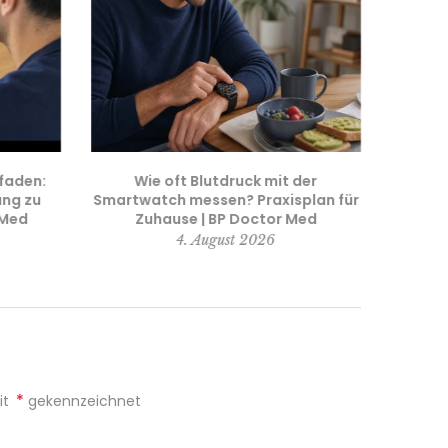
tfaden:
Wie oft Blutdruck mit der
Verst
ung zu
Smartwatch messen? Praxisplan für
Mansc
 Med
Zuhause | BP Doctor Med
4. August 2026
*
it
gekennzeichnet