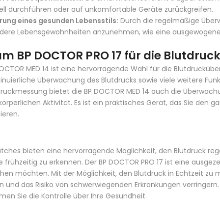
ll durchführen oder auf unkomfortable Geräte zurückgreifen.
rung eines gesunden Lebensstils:
Durch die regelmäßige Überwa
dere Lebensgewohnheiten anzunehmen, wie eine ausgewogene
m BP DOCTOR PRO 17 für die Blutdru
DOCTOR MED 14
ist eine hervorragende Wahl für die Blutdrucküb
inuierliche Überwachung des Blutdrucks sowie viele weitere Funk
druckmessung bietet die BP DOCTOR MED 14 auch die Überwachu
körperlichen Aktivität. Es ist ein praktisches Gerät, das Sie den
ieren.
ches bieten eine hervorragende Möglichkeit, den Blutdruck r
 frühzeitig zu erkennen. Der
BP DOCTOR PRO 17
ist eine ausgeze
en möchten. Mit der Möglichkeit, den Blutdruck in Echtzeit zu 
und das Risiko von schwerwiegenden Erkrankungen verringern. 
en Sie die Kontrolle über Ihre Gesundheit.