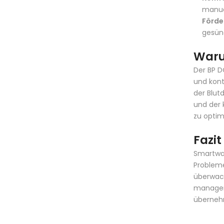
manue
Förde
gesün
Waru
Der
BP 
und kont
der Blut
und der 
zu optim
Fazit
Smartwat
Probleme
überwach
managen 
übernehm