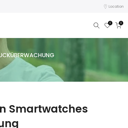
Location
0
0
TDRUCKÜBERWACHUNG
von Smartwatches
hung