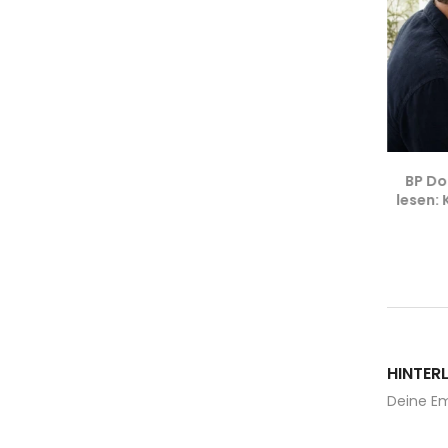
ckuhr:
Smartwatch-Blutdruck Genauigkeit:
BP Do
e? | BP
±5 mmHg vs Oberarmmanschette |
lesen: 
BP Doctor Med
28. Juli 2026
HINTER
Deine Em