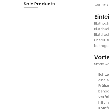
Sale Products
Von BP D
Einle
Bluthoch
Blutdruc
Blutdruc
überall 
beitrage
Vort
Smartwat
Echtz
eine A
Frühz
benac
Verfo
hilft 
Komfo