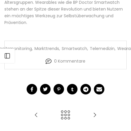
Altersgruppen. Wearables wie die BP Doctor Smartwatch
stehen an der Spitze dieser Revolution und bieten Nutzern
ein mächtiges Werkzeug zur Selbstüberwachung und
Prävention.
eitsmonitoring
,
Markttrends
,
Smartwatch
,
Telemedizin
,
Weara
Seitenleiste öffnen
0 Kommentare