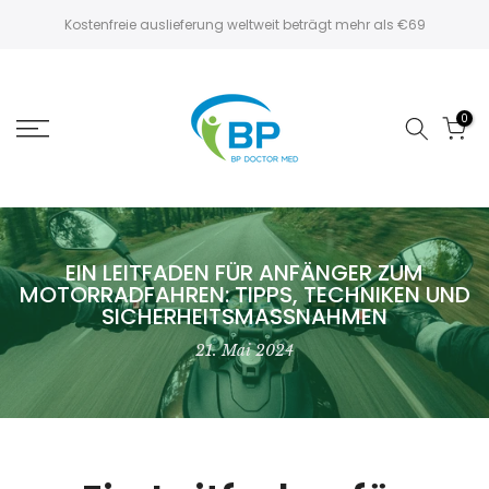
Zum
Kostenfreie auslieferung weltweit beträgt mehr als €69
Inhalt
springen
0
EIN LEITFADEN FÜR ANFÄNGER ZUM
MOTORRADFAHREN: TIPPS, TECHNIKEN UND
SICHERHEITSMASSNAHMEN
21. Mai 2024