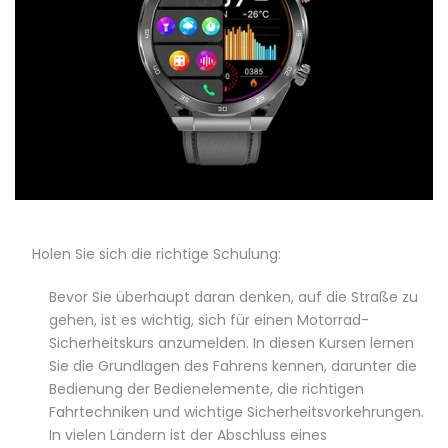
Holen Sie sich die richtige Schulung:
Bevor Sie überhaupt daran denken, auf die Straße zu
gehen, ist es wichtig, sich für einen Motorrad-
Sicherheitskurs anzumelden. In diesen Kursen lernen
Sie die Grundlagen des Fahrens kennen, darunter die
Bedienung der Bedienelemente, die richtigen
Fahrtechniken und wichtige Sicherheitsvorkehrungen.
In vielen Ländern ist der Abschluss eines