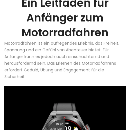
Ein Leitfaden für
Anfänger zum
Motorradfahren
Motorradfahren ist ein aufregendes Erlebnis, das Freiheit,
Spannung und ein Gefühl von Abenteuer bietet. Für
Anfänger kann es jedoch auch einschüchternd und
herausfordernd sein. Das Erlernen des Motorradfahrens
erfordert Geduld, Übung und Engagement für die
Sicherheit.