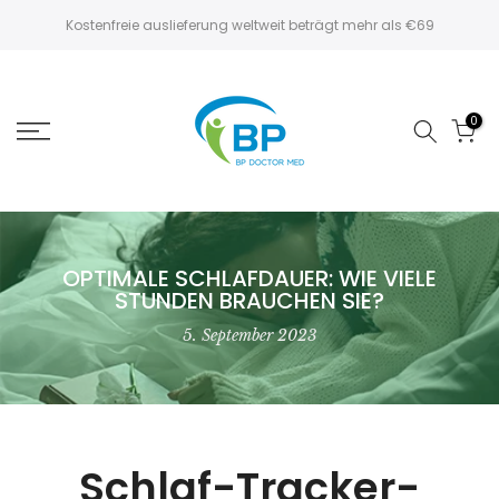
Zum
Kostenfreie auslieferung weltweit beträgt mehr als €69
Inhalt
springen
0
OPTIMALE SCHLAFDAUER: WIE VIELE
STUNDEN BRAUCHEN SIE?
5. September 2023
Schlaf-Tracker-