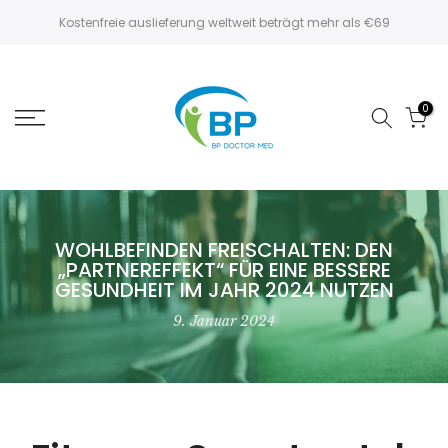
Zum
Kostenfreie auslieferung weltweit beträgt mehr als €69
Inhalt
springen
0
WOHLBEFINDEN FREISCHALTEN: DEN
„PARTNEREFFEKT“ FÜR EINE BESSERE
GESUNDHEIT IM JAHR 2024 NUTZEN
9. Januar 2024