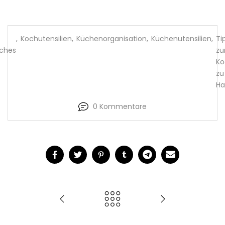
,
Kochutensilien
,
Küchenorganisation
,
Küchenutensilien
,
Ti
ches
z
Ko
zu
Ha
0 Kommentare