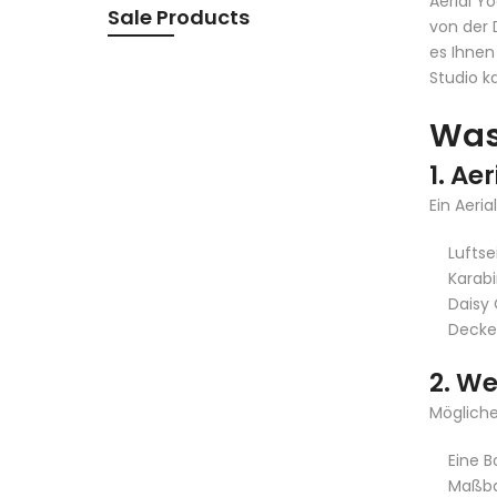
Aerial Y
Sale Products
von der 
es Ihnen
Studio k
Was
1. A
Ein Aeri
Lufts
Karabi
Daisy
Decke
2. W
Mögliche
Eine 
Maßb