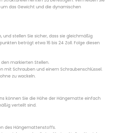
len Strukturelementen zu befestigen. Vermeiden Sie
d, um das Gewicht und die dynamischen
, und stellen Sie sicher, dass sie gleichmäßig
unkten beträgt etwa 16 bis 24 Zoll. Folge diesen
 den markierten Stellen.
gen mit Schrauben und einem Schraubenschlüssel.
, ohne zu wackeln.
ains können Sie die Höhe der Hängematte einfach
äßig verteilt sind.
den des Hängemattenstoffs.