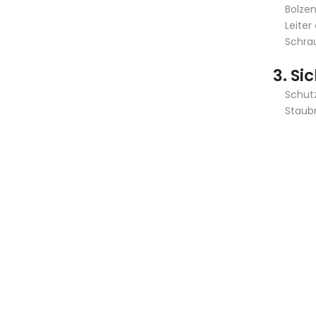
Bolzen
Leiter
Schra
3. S
Schutz
Staub