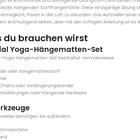
oga, eine innovative und aufregende Übungsform, kombiniert tra
Decke hängenden Stoffhängematte. Diese einzigartige Übung steig
 ermöglicht, Posen in der Luft zu erkunden. Das Aufstellen ein
ann entmutigend wirken, aber mit der richtigen Anleitung ist es e
 du brauchen wirst
erial Yoga-Hängematten-Set
al-Yoga-Hängematten-Set beinhaltet normalerweise:
eide oder Hängemattenstoff
ner
 Chains oder Verlängerungsbänder
nhalterungen oder hängende Hardware
erkzeuge
rweise benötigen Sie außerdem:
Bohrmaschine
and