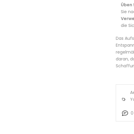
Üben 
Sie na
Verwe
die Si
Das Aufs
Entspann
regelmäß
daran, d
Schaffun
A
Y
0