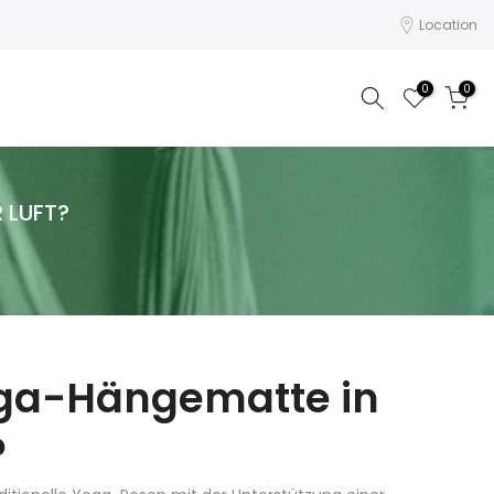
Location
0
0
 LUFT?
Yoga-Hängematte in
?