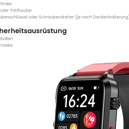
finder
 oder Tritthocker
ubenschlüssel oder Schraubendreher (je nach Deckenhalterung
icherheitsausrüstung
brillen
maske