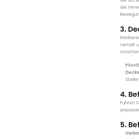
die Sich
die Verw
Bewegung
3. D
Markiere
verteilt
Schritten
Pilot
Decke
Stelle
4. Be
Führen S
anpassen
5. Be
Verbi