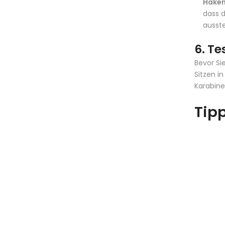
Haken
dass 
ausst
6. Te
Bevor Si
Sitzen i
Karabine
Tipp