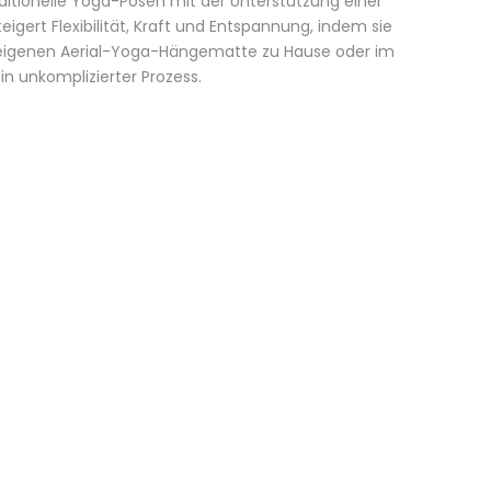
ditionelle Yoga-Posen mit der Unterstützung einer
ert Flexibilität, Kraft und Entspannung, indem sie
er eigenen Aerial-Yoga-Hängematte zu Hause oder im
in unkomplizierter Prozess.