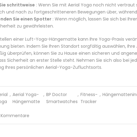
Sie schrittweise
: Wenn Sie mit Aerial Yoga noch nicht vertraut
ch und nach zu fortgeschritteneren Bewegungen über, während S
nden Sie einen Spotter
: Wenn möglich, lassen Sie sich bei I
cherheit zu gewährleisten.
tellen einer Luft-Yoga-Hängematte kann Ihre Yoga-Praxis ver
ung bieten. Indem Sie Ihren Standort sorgfältig auswählen, Ihre A
ig überprüfen, können Sie zu Hause einen sicheren und angen
ass Sicherheit an erster Stelle steht. Nehmen Sie sich also bei j
g Ihres persönlichen Aerial-Yoga-Zufluchtsorts.
erial
,
Aerial Yoga-
,
BP Doctor
,
Fitness-
,
Hängemattenins
oga
Hängematte
Smartwatches
Tracker
 Kommentare