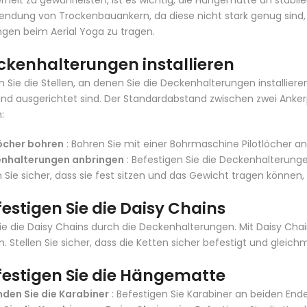
erheit zu gewährleisten, ist es wichtig, die Hängematte an stabi
endung von Trockenbauankern, da diese nicht stark genug sin
en beim Aerial Yoga zu tragen.
eckenhalterungen installieren
n Sie die Stellen, an denen Sie die Deckenhalterungen installieren
 und ausgerichtet sind. Der Standardabstand zwischen zwei Ankerp
:
löcher bohren
: Bohren Sie mit einer Bohrmaschine Pilotlöcher an
nhalterungen anbringen
: Befestigen Sie die Deckenhalterun
n Sie sicher, dass sie fest sitzen und das Gewicht tragen können
festigen Sie die Daisy Chains
ie die Daisy Chains durch die Deckenhalterungen. Mit Daisy Ch
. Stellen Sie sicher, dass die Ketten sicher befestigt und gleichm
festigen Sie die Hängematte
nden Sie die Karabiner
: Befestigen Sie Karabiner an beiden En