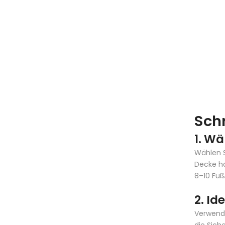
Schr
1. Wä
Wählen S
Decke ho
8–10 Fuß
2. Id
Verwende