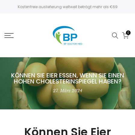
Zum
Kostenfreie auslieferung weltweit beträgt mehr als €69
Inhalt
springen
0
KÖNNEN SIE EIER ESSEN, WENN SIE EINEN
HOHEN CHOLESTERINSPIEGEL HABEN?
27. März 2024
Können Sie Eier