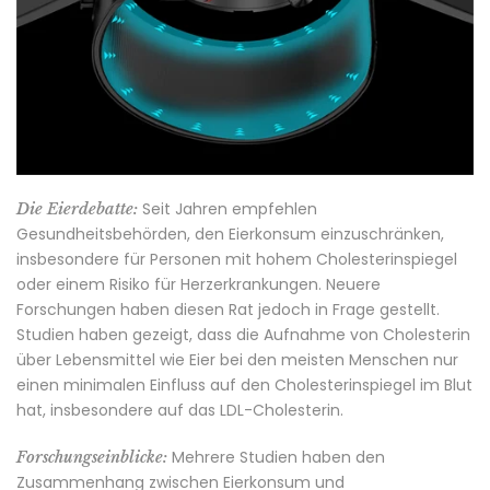
Seit Jahren empfehlen
Die Eierdebatte:
Gesundheitsbehörden, den Eierkonsum einzuschränken,
insbesondere für Personen mit hohem Cholesterinspiegel
oder einem Risiko für Herzerkrankungen. Neuere
Forschungen haben diesen Rat jedoch in Frage gestellt.
Studien haben gezeigt, dass die Aufnahme von Cholesterin
über Lebensmittel wie Eier bei den meisten Menschen nur
einen minimalen Einfluss auf den Cholesterinspiegel im Blut
hat, insbesondere auf das LDL-Cholesterin.
Mehrere Studien haben den
Forschungseinblicke:
Zusammenhang zwischen Eierkonsum und