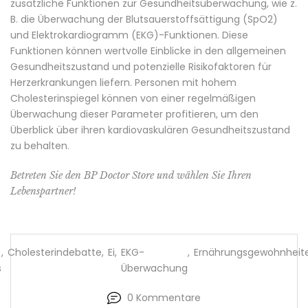
zusätzliche Funktionen zur Gesundheitsüberwachung, wie z.
B. die Überwachung der Blutsauerstoffsättigung (SpO2)
und Elektrokardiogramm (EKG)-Funktionen. Diese
Funktionen können wertvolle Einblicke in den allgemeinen
Gesundheitszustand und potenzielle Risikofaktoren für
Herzerkrankungen liefern. Personen mit hohem
Cholesterinspiegel können von einer regelmäßigen
Überwachung dieser Parameter profitieren, um den
Überblick über ihren kardiovaskulären Gesundheitszustand
zu behalten.
Betreten Sie den
BP Doctor
Store und wählen Sie Ihren
Lebenspartner!
,
Cholesterindebatte
,
Ei
,
EKG-
,
Ernährungsgewohnheit
s
Überwachung
0 Kommentare