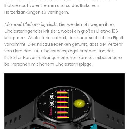
Blutkreislauf zu entfernen und so das Risiko von
Herzerkrankungen zu verringern.
Eier werden oft wegen ihres
Eier und Cholesteringehalt:
Cholesteringehalts kritisiert, wobei ein großes Ei etwa 186
Milligramm Cholesterin enthält, das hauptsächlich im Eigelb
vorkommt. Dies hat zu Bedenken geführt, dass der Verzehr
von Eiern den LDL-Cholesterinspiegel erhöhen und das
Risiko für Herzerkrankungen erhöhen könnte, insbesondere
bei Personen mit hohem Cholesterinspiegel.